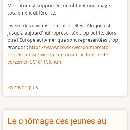
Mercator est supprimée, on obtient une image
totalement différente.
Lisez ici les raisons pour lesquelles l'Afrique est
jusqu'à aujourd'hui représentée trop petite, alors
que l'Europe et l'Amérique sont représentées trop
grandes :
https://www.geo.de/wissen/mercator-
projektion-wie-weltkarten-unser-bild-der-erde-
verzerren-30181168.html
En savoir plus
sur
La
vraie
taille
de
Le chômage des jeunes au
l'Afrique