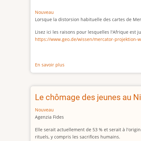
Nouveau
Lorsque la distorsion habituelle des cartes de Me
Lisez ici les raisons pour lesquelles l'Afrique est
https://www.geo.de/wissen/mercator-projektion-w
En savoir plus
sur
La
vraie
taille
de
Le chômage des jeunes au Ni
l'Afrique
Nouveau
Agenzia Fides
Elle serait actuellement de 53 % et serait à l'or
rituels, y compris les sacrifices humains.