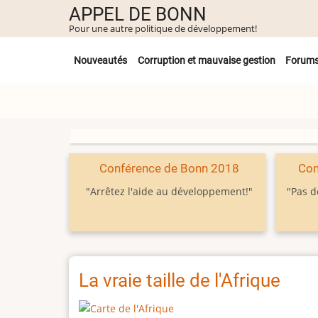
Aller
APPEL DE BONN
au
Pour une autre politique de développement!
contenu
Untermenü
principal
Nouveautés
Corruption et mauvaise gestion
Forum
Conférence de Bonn 2018
Con
"Arrêtez l'aide au développement!"
"Pas d
La vraie taille de l'Afrique