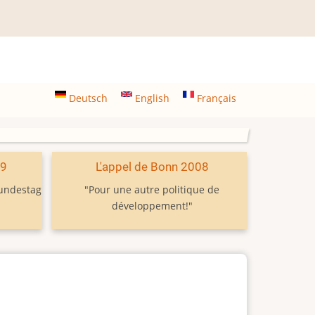
Deutsch
English
Français
09
L'appel de Bonn 2008
Bundestag
"Pour une autre politique de
développement!"