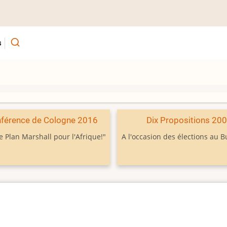
s
férence de Cologne 2016
Dix Propositions 20
e Plan Marshall pour l'Afrique!"
A l'occasion des élections au 