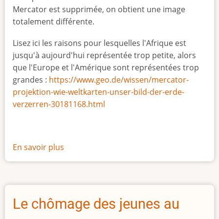
Mercator est supprimée, on obtient une image
totalement différente.
Lisez ici les raisons pour lesquelles l'Afrique est
jusqu'à aujourd'hui représentée trop petite, alors
que l'Europe et l'Amérique sont représentées trop
grandes :
https://www.geo.de/wissen/mercator-
projektion-wie-weltkarten-unser-bild-der-erde-
verzerren-30181168.html
En savoir plus
sur
La
vraie
taille
de
Le chômage des jeunes au
l'Afrique