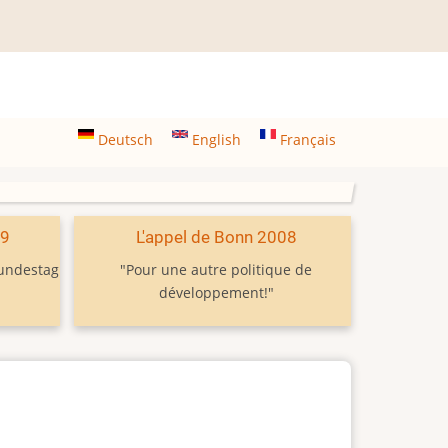
Deutsch
English
Français
09
L'appel de Bonn 2008
Bundestag
"Pour une autre politique de
développement!"