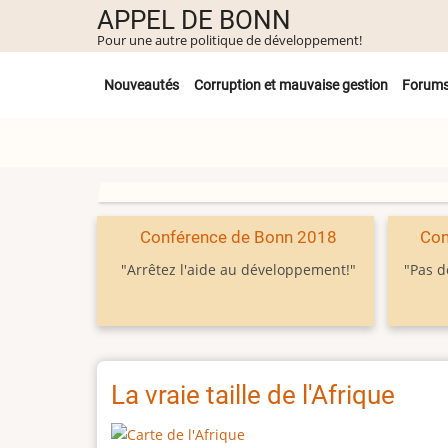
Aller
APPEL DE BONN
au
Pour une autre politique de développement!
contenu
Untermenü
principal
Nouveautés
Corruption et mauvaise gestion
Forum
Conférence de Bonn 2018
Con
"Arrêtez l'aide au développement!"
"Pas d
La vraie taille de l'Afrique