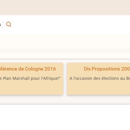
s
férence de Cologne 2016
Dix Propositions 20
e Plan Marshall pour l'Afrique!"
A l'occasion des élections au 