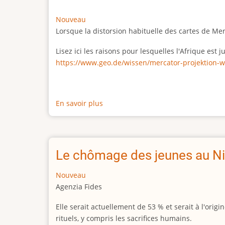
Nouveau
Lorsque la distorsion habituelle des cartes de Me
Lisez ici les raisons pour lesquelles l'Afrique est
https://www.geo.de/wissen/mercator-projektion-w
En savoir plus
sur
La
vraie
taille
de
Le chômage des jeunes au Ni
l'Afrique
Nouveau
Agenzia Fides
Elle serait actuellement de 53 % et serait à l'or
rituels, y compris les sacrifices humains.