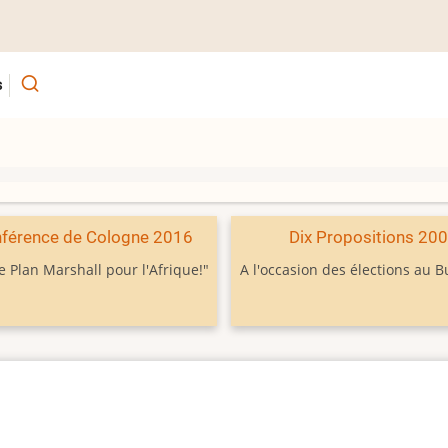
s
férence de Cologne 2016
Dix Propositions 20
e Plan Marshall pour l'Afrique!"
A l'occasion des élections au 