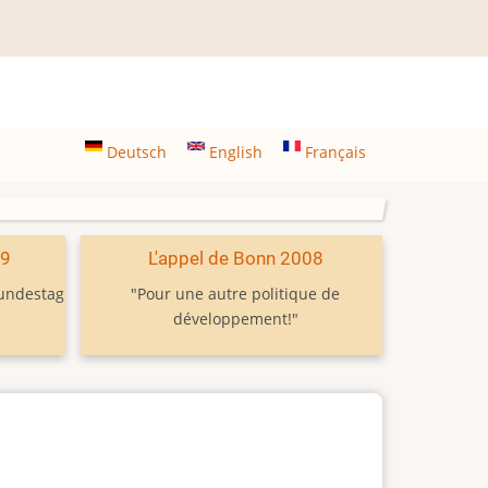
Deutsch
English
Français
09
L'appel de Bonn 2008
Bundestag
"Pour une autre politique de
développement!"