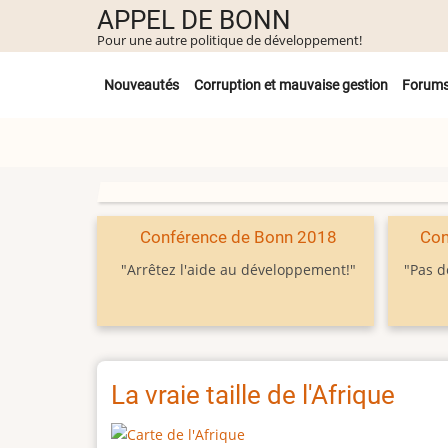
Aller
APPEL DE BONN
au
Pour une autre politique de développement!
contenu
Untermenü
principal
Nouveautés
Corruption et mauvaise gestion
Forum
Conférence de Bonn 2018
Con
"Arrêtez l'aide au développement!"
"Pas d
La vraie taille de l'Afrique