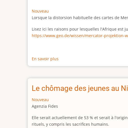
Nouveau
Lorsque la distorsion habituelle des cartes de Me
Lisez ici les raisons pour lesquelles l'Afrique est
https://www.geo.de/wissen/mercator-projektion-w
En savoir plus
sur
La
vraie
taille
de
Le chômage des jeunes au Ni
l'Afrique
Nouveau
Agenzia Fides
Elle serait actuellement de 53 % et serait à l'or
rituels, y compris les sacrifices humains.