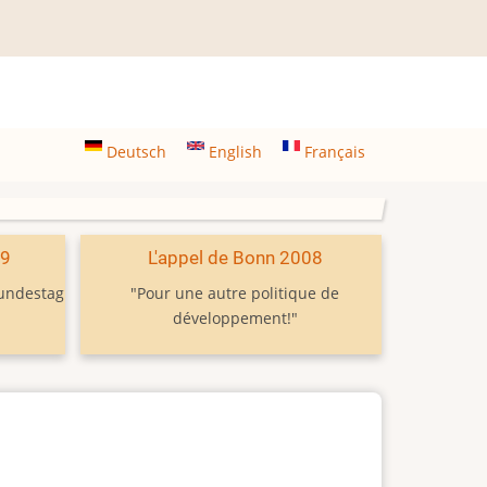
Deutsch
English
Français
09
L'appel de Bonn 2008
Bundestag
"Pour une autre politique de
développement!"