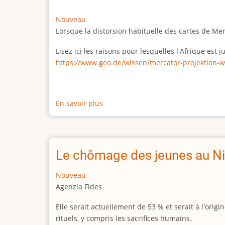
Nouveau
Lorsque la distorsion habituelle des cartes de Me
Lisez ici les raisons pour lesquelles l'Afrique est
https://www.geo.de/wissen/mercator-projektion-w
En savoir plus
sur
La
vraie
taille
de
Le chômage des jeunes au Ni
l'Afrique
Nouveau
Agenzia Fides
Elle serait actuellement de 53 % et serait à l'or
rituels, y compris les sacrifices humains.