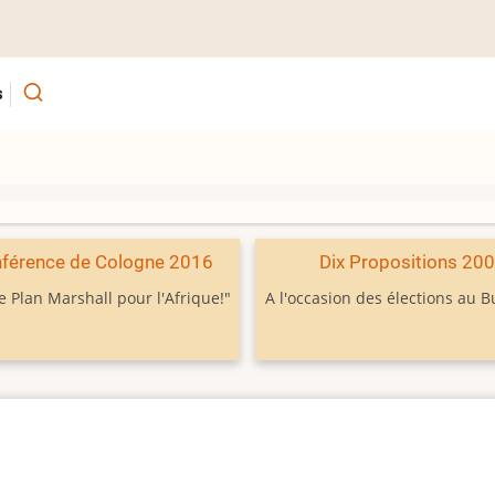
s
férence de Cologne 2016
Dix Propositions 20
e Plan Marshall pour l'Afrique!"
A l'occasion des élections au 