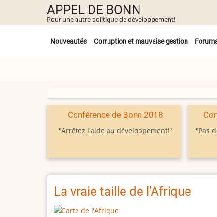
Aller
APPEL DE BONN
au
Pour une autre politique de développement!
contenu
Untermenü
principal
Nouveautés
Corruption et mauvaise gestion
Forum
Conférence de Bonn 2018
Con
"Arrêtez l'aide au développement!"
"Pas d
La vraie taille de l'Afrique