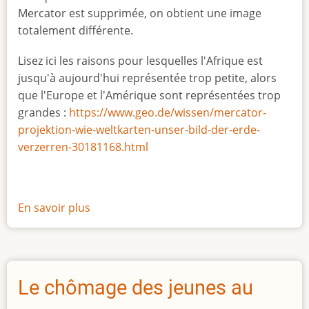
Mercator est supprimée, on obtient une image
totalement différente.
Lisez ici les raisons pour lesquelles l'Afrique est
jusqu'à aujourd'hui représentée trop petite, alors
que l'Europe et l'Amérique sont représentées trop
grandes :
https://www.geo.de/wissen/mercator-
projektion-wie-weltkarten-unser-bild-der-erde-
verzerren-30181168.html
En savoir plus
sur
La
vraie
taille
de
Le chômage des jeunes au
l'Afrique