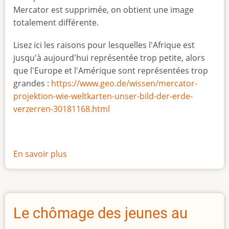
Mercator est supprimée, on obtient une image
totalement différente.
Lisez ici les raisons pour lesquelles l'Afrique est
jusqu'à aujourd'hui représentée trop petite, alors
que l'Europe et l'Amérique sont représentées trop
grandes :
https://www.geo.de/wissen/mercator-
projektion-wie-weltkarten-unser-bild-der-erde-
verzerren-30181168.html
En savoir plus
sur
La
vraie
taille
de
Le chômage des jeunes au
l'Afrique