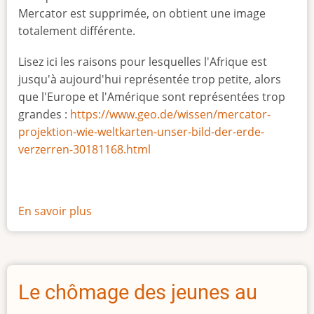
Mercator est supprimée, on obtient une image
totalement différente.
Lisez ici les raisons pour lesquelles l'Afrique est
jusqu'à aujourd'hui représentée trop petite, alors
que l'Europe et l'Amérique sont représentées trop
grandes :
https://www.geo.de/wissen/mercator-
projektion-wie-weltkarten-unser-bild-der-erde-
verzerren-30181168.html
En savoir plus
sur
La
vraie
taille
de
Le chômage des jeunes au
l'Afrique