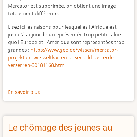
Mercator est supprimée, on obtient une image
totalement différente.
Lisez ici les raisons pour lesquelles l'Afrique est
jusqu'à aujourd'hui représentée trop petite, alors
que l'Europe et l'Amérique sont représentées trop
grandes :
https://www.geo.de/wissen/mercator-
projektion-wie-weltkarten-unser-bild-der-erde-
verzerren-30181168.html
En savoir plus
sur
La
vraie
taille
de
Le chômage des jeunes au
l'Afrique