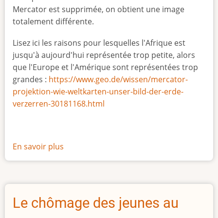
Mercator est supprimée, on obtient une image
totalement différente.
Lisez ici les raisons pour lesquelles l'Afrique est
jusqu'à aujourd'hui représentée trop petite, alors
que l'Europe et l'Amérique sont représentées trop
grandes :
https://www.geo.de/wissen/mercator-
projektion-wie-weltkarten-unser-bild-der-erde-
verzerren-30181168.html
En savoir plus
sur
La
vraie
taille
de
Le chômage des jeunes au
l'Afrique