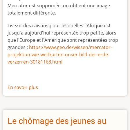
Mercator est supprimée, on obtient une image
totalement différente.
Lisez ici les raisons pour lesquelles l'Afrique est
jusqu'à aujourd'hui représentée trop petite, alors
que l'Europe et l'Amérique sont représentées trop
grandes :
https://www.geo.de/wissen/mercator-
projektion-wie-weltkarten-unser-bild-der-erde-
verzerren-30181168.html
En savoir plus
sur
La
vraie
taille
de
Le chômage des jeunes au
l'Afrique