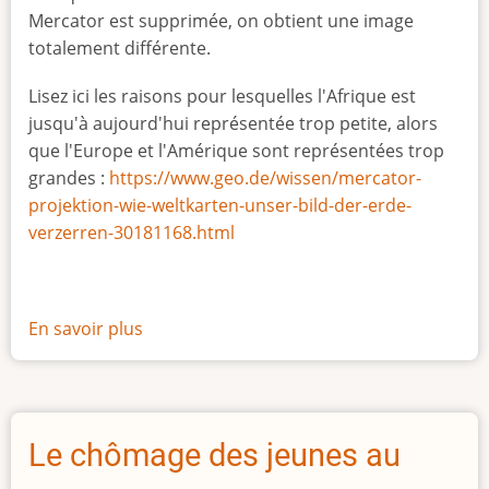
Mercator est supprimée, on obtient une image
totalement différente.
Lisez ici les raisons pour lesquelles l'Afrique est
jusqu'à aujourd'hui représentée trop petite, alors
que l'Europe et l'Amérique sont représentées trop
grandes :
https://www.geo.de/wissen/mercator-
projektion-wie-weltkarten-unser-bild-der-erde-
verzerren-30181168.html
En savoir plus
sur
La
vraie
taille
de
Le chômage des jeunes au
l'Afrique