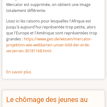
Mercator est supprimée, on obtient une image
totalement différente.
Lisez ici les raisons pour lesquelles l'Afrique est
jusqu'à aujourd'hui représentée trop petite, alors
que l'Europe et l'Amérique sont représentées trop
grandes :
https://www.geo.de/wissen/mercator-
projektion-wie-weltkarten-unser-bild-der-erde-
verzerren-30181168.html
En savoir plus
sur
La
vraie
taille
de
Le chômage des jeunes au
l'Afrique