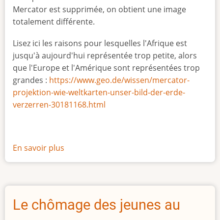
Mercator est supprimée, on obtient une image
totalement différente.
Lisez ici les raisons pour lesquelles l'Afrique est
jusqu'à aujourd'hui représentée trop petite, alors
que l'Europe et l'Amérique sont représentées trop
grandes :
https://www.geo.de/wissen/mercator-
projektion-wie-weltkarten-unser-bild-der-erde-
verzerren-30181168.html
En savoir plus
sur
La
vraie
taille
de
Le chômage des jeunes au
l'Afrique