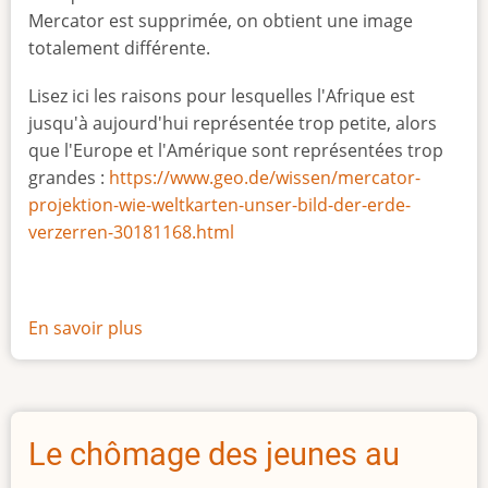
Mercator est supprimée, on obtient une image
totalement différente.
Lisez ici les raisons pour lesquelles l'Afrique est
jusqu'à aujourd'hui représentée trop petite, alors
que l'Europe et l'Amérique sont représentées trop
grandes :
https://www.geo.de/wissen/mercator-
projektion-wie-weltkarten-unser-bild-der-erde-
verzerren-30181168.html
En savoir plus
sur
La
vraie
taille
de
Le chômage des jeunes au
l'Afrique