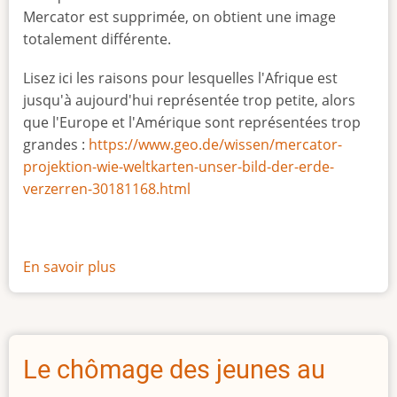
Mercator est supprimée, on obtient une image
totalement différente.
Lisez ici les raisons pour lesquelles l'Afrique est
jusqu'à aujourd'hui représentée trop petite, alors
que l'Europe et l'Amérique sont représentées trop
grandes :
https://www.geo.de/wissen/mercator-
projektion-wie-weltkarten-unser-bild-der-erde-
verzerren-30181168.html
En savoir plus
sur
La
vraie
taille
de
Le chômage des jeunes au
l'Afrique