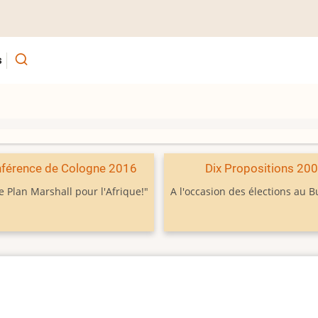
s
férence de Cologne 2016
Dix Propositions 20
e Plan Marshall pour l'Afrique!"
A l'occasion des élections au 