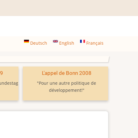
Deutsch
English
Français
09
L'appel de Bonn 2008
Bundestag
"Pour une autre politique de
développement!"