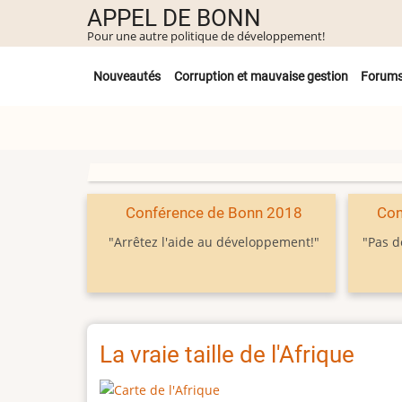
Aller
APPEL DE BONN
au
Pour une autre politique de développement!
contenu
Untermenü
principal
Nouveautés
Corruption et mauvaise gestion
Forum
Conférence de Bonn 2018
Con
"Arrêtez l'aide au développement!"
"Pas d
La vraie taille de l'Afrique