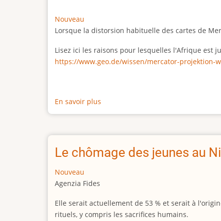
Nouveau
Lorsque la distorsion habituelle des cartes de Me
Lisez ici les raisons pour lesquelles l'Afrique est
https://www.geo.de/wissen/mercator-projektion-w
En savoir plus
sur
La
vraie
taille
de
Le chômage des jeunes au Ni
l'Afrique
Nouveau
Agenzia Fides
Elle serait actuellement de 53 % et serait à l'or
rituels, y compris les sacrifices humains.