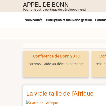
Aller
APPEL DE BONN
au
Pour une autre politique de développement!
contenu
Untermenü
principal
Nouveautés
Corruption et mauvaise gestion
Forum
Conférence de Bonn 2018
Con
"Arrêtez l'aide au développement!"
"Pas d
La vraie taille de l'Afrique