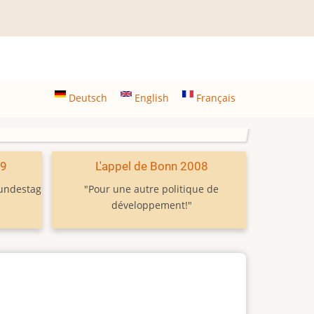
Deutsch
English
Français
09
L'appel de Bonn 2008
Bundestag
"Pour une autre politique de
développement!"