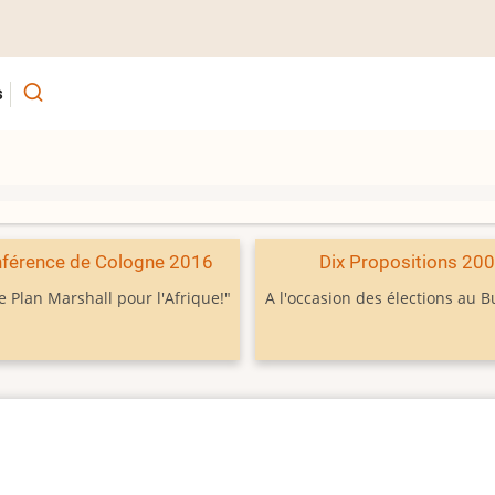
s
férence de Cologne 2016
Dix Propositions 20
e Plan Marshall pour l'Afrique!"
A l'occasion des élections au 