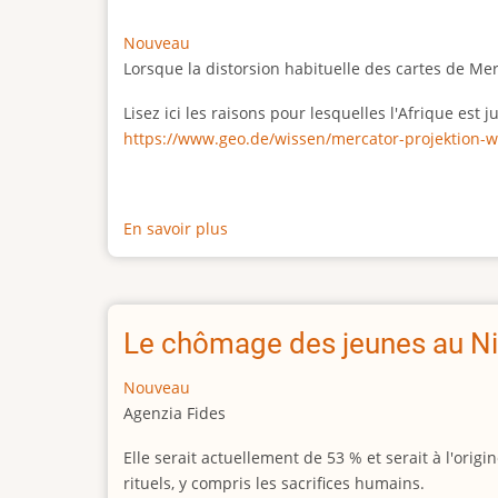
Nouveau
Lorsque la distorsion habituelle des cartes de Me
Lisez ici les raisons pour lesquelles l'Afrique est
https://www.geo.de/wissen/mercator-projektion-w
En savoir plus
sur
La
vraie
taille
de
Le chômage des jeunes au Ni
l'Afrique
Nouveau
Agenzia Fides
Elle serait actuellement de 53 % et serait à l'or
rituels, y compris les sacrifices humains.