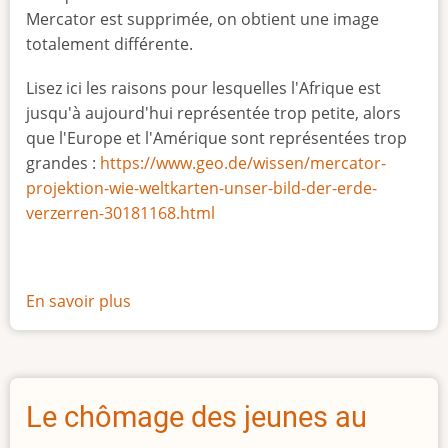
Mercator est supprimée, on obtient une image
totalement différente.
Lisez ici les raisons pour lesquelles l'Afrique est
jusqu'à aujourd'hui représentée trop petite, alors
que l'Europe et l'Amérique sont représentées trop
grandes :
https://www.geo.de/wissen/mercator-
projektion-wie-weltkarten-unser-bild-der-erde-
verzerren-30181168.html
En savoir plus
sur
La
vraie
taille
de
Le chômage des jeunes au
l'Afrique