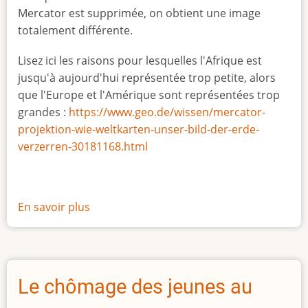
Mercator est supprimée, on obtient une image
totalement différente.
Lisez ici les raisons pour lesquelles l'Afrique est
jusqu'à aujourd'hui représentée trop petite, alors
que l'Europe et l'Amérique sont représentées trop
grandes :
https://www.geo.de/wissen/mercator-
projektion-wie-weltkarten-unser-bild-der-erde-
verzerren-30181168.html
En savoir plus
sur
La
vraie
taille
de
Le chômage des jeunes au
l'Afrique