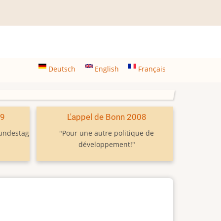
Deutsch
English
Français
09
L'appel de Bonn 2008
Bundestag
"Pour une autre politique de
développement!"