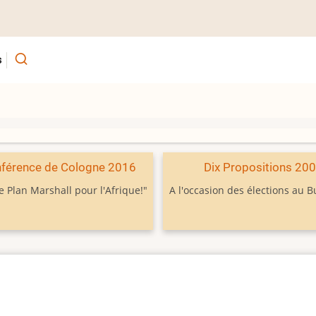
s
férence de Cologne 2016
Dix Propositions 20
e Plan Marshall pour l'Afrique!"
A l'occasion des élections au 