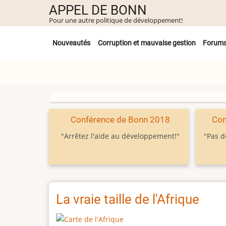
Aller
APPEL DE BONN
au
Pour une autre politique de développement!
contenu
Untermenü
principal
Nouveautés
Corruption et mauvaise gestion
Forum
Conférence de Bonn 2018
Con
"Arrêtez l'aide au développement!"
"Pas d
La vraie taille de l'Afrique