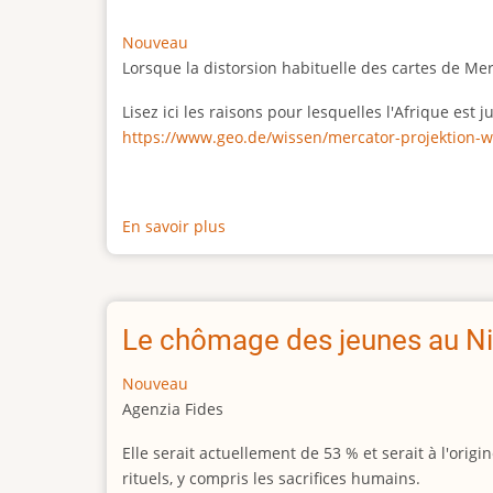
Nouveau
Lorsque la distorsion habituelle des cartes de Me
Lisez ici les raisons pour lesquelles l'Afrique est
https://www.geo.de/wissen/mercator-projektion-w
En savoir plus
sur
La
vraie
taille
de
Le chômage des jeunes au Ni
l'Afrique
Nouveau
Agenzia Fides
Elle serait actuellement de 53 % et serait à l'or
rituels, y compris les sacrifices humains.