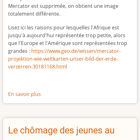
Mercator est supprimée, on obtient une image
totalement différente.
Lisez ici les raisons pour lesquelles l'Afrique est
jusqu'à aujourd'hui représentée trop petite, alors
que l'Europe et l'Amérique sont représentées trop
grandes :
https://www.geo.de/wissen/mercator-
projektion-wie-weltkarten-unser-bild-der-erde-
verzerren-30181168.html
En savoir plus
sur
La
vraie
taille
de
Le chômage des jeunes au
l'Afrique