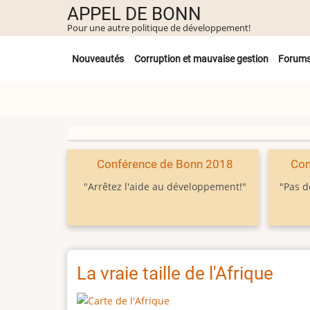
Aller
APPEL DE BONN
au
Pour une autre politique de développement!
contenu
Untermenü
principal
Nouveautés
Corruption et mauvaise gestion
Forum
Conférence de Bonn 2018
Con
"Arrêtez l'aide au développement!"
"Pas d
La vraie taille de l'Afrique