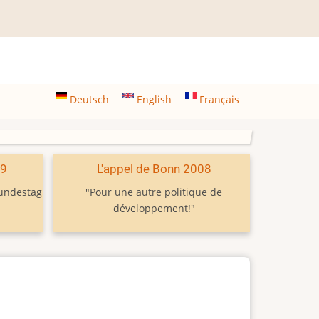
Deutsch
English
Français
09
L'appel de Bonn 2008
Bundestag
"Pour une autre politique de
développement!"