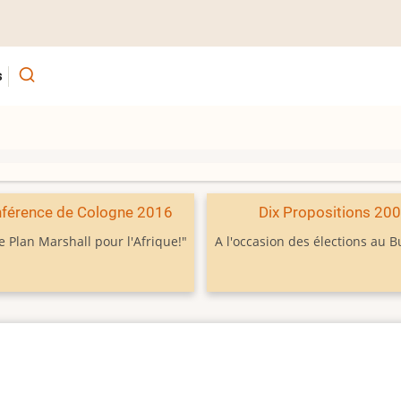
s
férence de Cologne 2016
Dix Propositions 20
e Plan Marshall pour l'Afrique!"
A l'occasion des élections au 