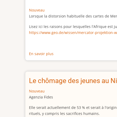
Nouveau
Lorsque la distorsion habituelle des cartes de Me
Lisez ici les raisons pour lesquelles l'Afrique est
https://www.geo.de/wissen/mercator-projektion-w
En savoir plus
sur
La
vraie
taille
de
Le chômage des jeunes au Ni
l'Afrique
Nouveau
Agenzia Fides
Elle serait actuellement de 53 % et serait à l'or
rituels, y compris les sacrifices humains.