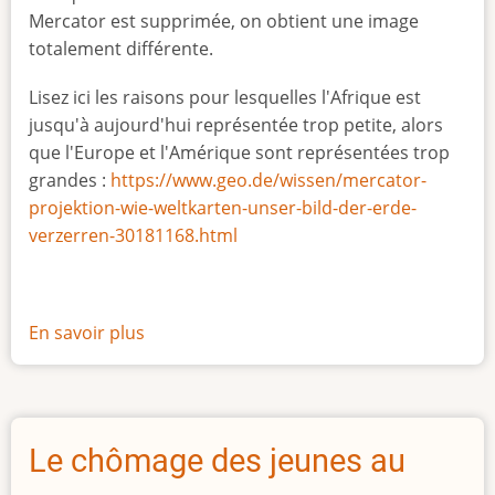
Mercator est supprimée, on obtient une image
totalement différente.
Lisez ici les raisons pour lesquelles l'Afrique est
jusqu'à aujourd'hui représentée trop petite, alors
que l'Europe et l'Amérique sont représentées trop
grandes :
https://www.geo.de/wissen/mercator-
projektion-wie-weltkarten-unser-bild-der-erde-
verzerren-30181168.html
En savoir plus
sur
La
vraie
taille
de
Le chômage des jeunes au
l'Afrique