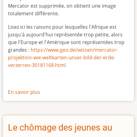
Mercator est supprimée, on obtient une image
totalement différente.
Lisez ici les raisons pour lesquelles l'Afrique est
jusqu'à aujourd'hui représentée trop petite, alors
que l'Europe et l'Amérique sont représentées trop
grandes :
https://www.geo.de/wissen/mercator-
projektion-wie-weltkarten-unser-bild-der-erde-
verzerren-30181168.html
En savoir plus
sur
La
vraie
taille
de
Le chômage des jeunes au
l'Afrique