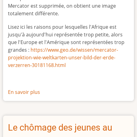
Mercator est supprimée, on obtient une image
totalement différente.
Lisez ici les raisons pour lesquelles l'Afrique est
jusqu'à aujourd'hui représentée trop petite, alors
que l'Europe et l'Amérique sont représentées trop
grandes :
https://www.geo.de/wissen/mercator-
projektion-wie-weltkarten-unser-bild-der-erde-
verzerren-30181168.html
En savoir plus
sur
La
vraie
taille
de
Le chômage des jeunes au
l'Afrique