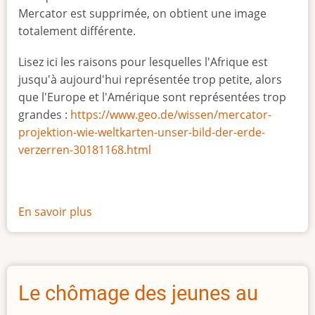
Mercator est supprimée, on obtient une image
totalement différente.
Lisez ici les raisons pour lesquelles l'Afrique est
jusqu'à aujourd'hui représentée trop petite, alors
que l'Europe et l'Amérique sont représentées trop
grandes :
https://www.geo.de/wissen/mercator-
projektion-wie-weltkarten-unser-bild-der-erde-
verzerren-30181168.html
En savoir plus
sur
La
vraie
taille
de
Le chômage des jeunes au
l'Afrique