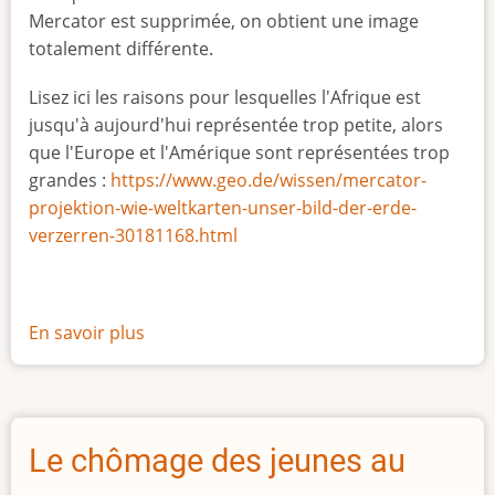
Mercator est supprimée, on obtient une image
totalement différente.
Lisez ici les raisons pour lesquelles l'Afrique est
jusqu'à aujourd'hui représentée trop petite, alors
que l'Europe et l'Amérique sont représentées trop
grandes :
https://www.geo.de/wissen/mercator-
projektion-wie-weltkarten-unser-bild-der-erde-
verzerren-30181168.html
En savoir plus
sur
La
vraie
taille
de
Le chômage des jeunes au
l'Afrique