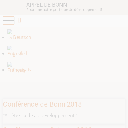
Aller
APPEL DE BONN
Pour une autre politique de développement!
au
contenu
principal
Deutsch
English
Français
Conférence de Bonn 2018
"Arrêtez l'aide au développement!"