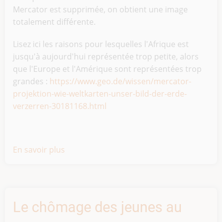
Mercator est supprimée, on obtient une image
totalement différente.
Lisez ici les raisons pour lesquelles l'Afrique est
jusqu'à aujourd'hui représentée trop petite, alors
que l'Europe et l'Amérique sont représentées trop
grandes :
https://www.geo.de/wissen/mercator-
projektion-wie-weltkarten-unser-bild-der-erde-
verzerren-30181168.html
En savoir plus
sur
La
vraie
taille
de
Le chômage des jeunes au
l'Afrique