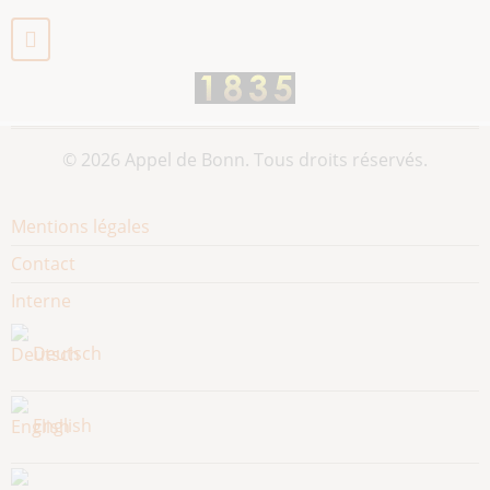
des
jeunes
au
Nigeria
:
une
© 2026 Appel de Bonn. Tous droits réservés.
"bombe
à
Footer
Mentions légales
retardement".
menu
Contact
Interne
Deutsch
English