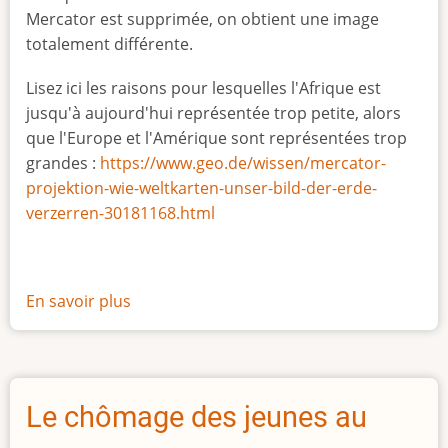
Mercator est supprimée, on obtient une image
totalement différente.
Lisez ici les raisons pour lesquelles l'Afrique est
jusqu'à aujourd'hui représentée trop petite, alors
que l'Europe et l'Amérique sont représentées trop
grandes :
https://www.geo.de/wissen/mercator-
projektion-wie-weltkarten-unser-bild-der-erde-
verzerren-30181168.html
En savoir plus
sur
La
vraie
taille
de
Le chômage des jeunes au
l'Afrique