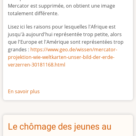
Mercator est supprimée, on obtient une image
totalement différente.
Lisez ici les raisons pour lesquelles l'Afrique est
jusqu'à aujourd'hui représentée trop petite, alors
que l'Europe et l'Amérique sont représentées trop
grandes :
https://www.geo.de/wissen/mercator-
projektion-wie-weltkarten-unser-bild-der-erde-
verzerren-30181168.html
En savoir plus
sur
La
vraie
taille
de
Le chômage des jeunes au
l'Afrique