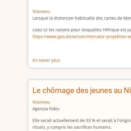
Nouveau
Lorsque la distorsion habituelle des cartes de Me
Lisez ici les raisons pour lesquelles l'Afrique est
https://www.geo.de/wissen/mercator-projektion-w
En savoir plus
sur
La
vraie
taille
de
Le chômage des jeunes au Ni
l'Afrique
Nouveau
Agenzia Fides
Elle serait actuellement de 53 % et serait à l'or
rituels, y compris les sacrifices humains.