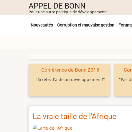
Aller
APPEL DE BONN
au
Pour une autre politique de développement!
contenu
Untermenü
principal
Nouveautés
Corruption et mauvaise gestion
Forum
Conférence de Bonn 2018
Con
"Arrêtez l'aide au développement!"
"Pas d
La vraie taille de l'Afrique