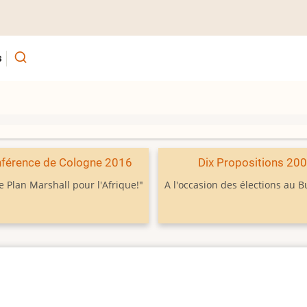
s
férence de Cologne 2016
Dix Propositions 20
e Plan Marshall pour l'Afrique!"
A l'occasion des élections au 