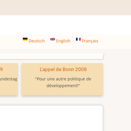
Deutsch
English
Français
09
L'appel de Bonn 2008
Bundestag
"Pour une autre politique de
développement!"