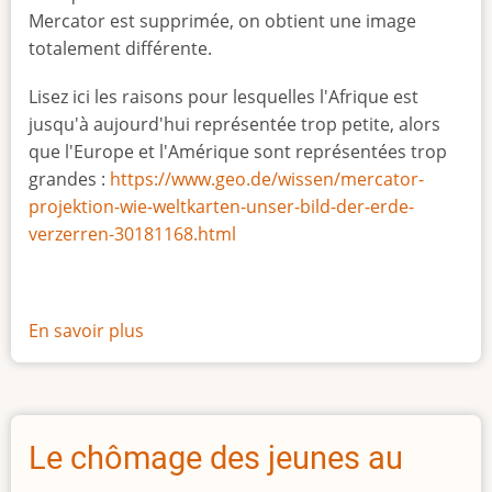
Mercator est supprimée, on obtient une image
totalement différente.
Lisez ici les raisons pour lesquelles l'Afrique est
jusqu'à aujourd'hui représentée trop petite, alors
que l'Europe et l'Amérique sont représentées trop
grandes :
https://www.geo.de/wissen/mercator-
projektion-wie-weltkarten-unser-bild-der-erde-
verzerren-30181168.html
En savoir plus
sur
La
vraie
taille
de
Le chômage des jeunes au
l'Afrique