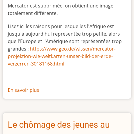
Mercator est supprimée, on obtient une image
totalement différente.
Lisez ici les raisons pour lesquelles l'Afrique est
jusqu'à aujourd'hui représentée trop petite, alors
que l'Europe et l'Amérique sont représentées trop
grandes :
https://www.geo.de/wissen/mercator-
projektion-wie-weltkarten-unser-bild-der-erde-
verzerren-30181168.html
En savoir plus
sur
La
vraie
taille
de
Le chômage des jeunes au
l'Afrique