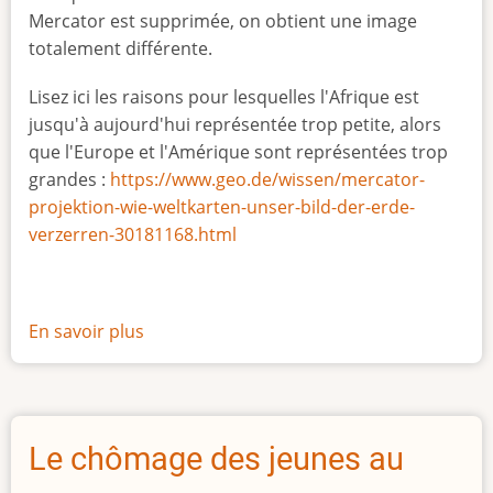
Mercator est supprimée, on obtient une image
totalement différente.
Lisez ici les raisons pour lesquelles l'Afrique est
jusqu'à aujourd'hui représentée trop petite, alors
que l'Europe et l'Amérique sont représentées trop
grandes :
https://www.geo.de/wissen/mercator-
projektion-wie-weltkarten-unser-bild-der-erde-
verzerren-30181168.html
En savoir plus
sur
La
vraie
taille
de
Le chômage des jeunes au
l'Afrique