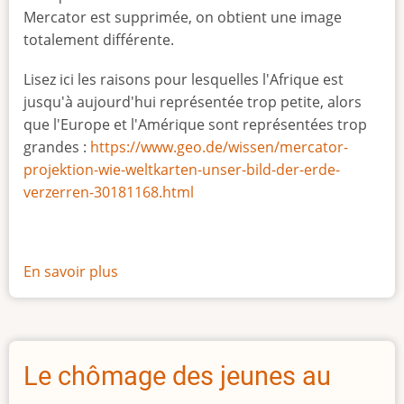
Mercator est supprimée, on obtient une image
totalement différente.
Lisez ici les raisons pour lesquelles l'Afrique est
jusqu'à aujourd'hui représentée trop petite, alors
que l'Europe et l'Amérique sont représentées trop
grandes :
https://www.geo.de/wissen/mercator-
projektion-wie-weltkarten-unser-bild-der-erde-
verzerren-30181168.html
En savoir plus
sur
La
vraie
taille
de
Le chômage des jeunes au
l'Afrique