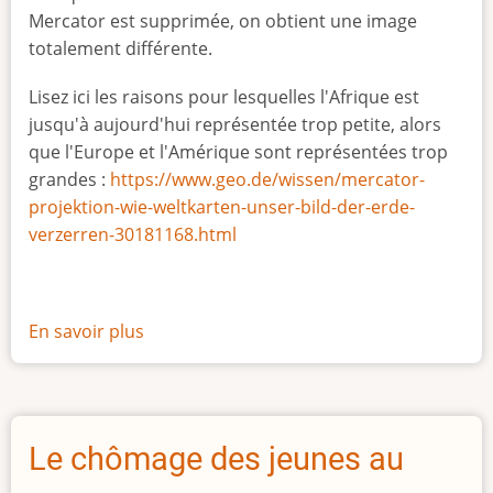
Mercator est supprimée, on obtient une image
totalement différente.
Lisez ici les raisons pour lesquelles l'Afrique est
jusqu'à aujourd'hui représentée trop petite, alors
que l'Europe et l'Amérique sont représentées trop
grandes :
https://www.geo.de/wissen/mercator-
projektion-wie-weltkarten-unser-bild-der-erde-
verzerren-30181168.html
En savoir plus
sur
La
vraie
taille
de
Le chômage des jeunes au
l'Afrique