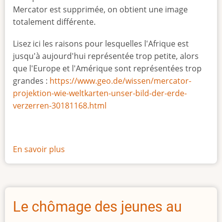
Mercator est supprimée, on obtient une image
totalement différente.
Lisez ici les raisons pour lesquelles l'Afrique est
jusqu'à aujourd'hui représentée trop petite, alors
que l'Europe et l'Amérique sont représentées trop
grandes :
https://www.geo.de/wissen/mercator-
projektion-wie-weltkarten-unser-bild-der-erde-
verzerren-30181168.html
En savoir plus
sur
La
vraie
taille
de
Le chômage des jeunes au
l'Afrique