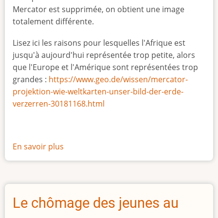
Mercator est supprimée, on obtient une image
totalement différente.
Lisez ici les raisons pour lesquelles l'Afrique est
jusqu'à aujourd'hui représentée trop petite, alors
que l'Europe et l'Amérique sont représentées trop
grandes :
https://www.geo.de/wissen/mercator-
projektion-wie-weltkarten-unser-bild-der-erde-
verzerren-30181168.html
En savoir plus
sur
La
vraie
taille
de
Le chômage des jeunes au
l'Afrique