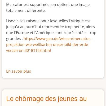
Mercator est supprimée, on obtient une image
totalement différente.
Lisez ici les raisons pour lesquelles l'Afrique est
jusqu'à aujourd'hui représentée trop petite, alors
que l'Europe et l'Amérique sont représentées trop
grandes :
https://www.geo.de/wissen/mercator-
projektion-wie-weltkarten-unser-bild-der-erde-
verzerren-30181168.html
En savoir plus
sur
La
vraie
taille
de
Le chômage des jeunes au
l'Afrique