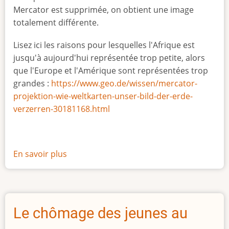
Mercator est supprimée, on obtient une image
totalement différente.
Lisez ici les raisons pour lesquelles l'Afrique est
jusqu'à aujourd'hui représentée trop petite, alors
que l'Europe et l'Amérique sont représentées trop
grandes :
https://www.geo.de/wissen/mercator-
projektion-wie-weltkarten-unser-bild-der-erde-
verzerren-30181168.html
En savoir plus
sur
La
vraie
taille
de
Le chômage des jeunes au
l'Afrique