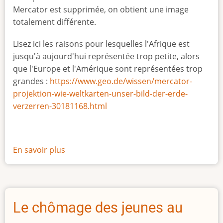
Mercator est supprimée, on obtient une image
totalement différente.
Lisez ici les raisons pour lesquelles l'Afrique est
jusqu'à aujourd'hui représentée trop petite, alors
que l'Europe et l'Amérique sont représentées trop
grandes :
https://www.geo.de/wissen/mercator-
projektion-wie-weltkarten-unser-bild-der-erde-
verzerren-30181168.html
En savoir plus
sur
La
vraie
taille
de
Le chômage des jeunes au
l'Afrique