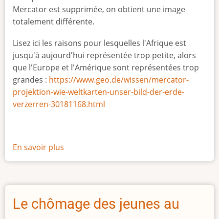
Mercator est supprimée, on obtient une image
totalement différente.
Lisez ici les raisons pour lesquelles l'Afrique est
jusqu'à aujourd'hui représentée trop petite, alors
que l'Europe et l'Amérique sont représentées trop
grandes :
https://www.geo.de/wissen/mercator-
projektion-wie-weltkarten-unser-bild-der-erde-
verzerren-30181168.html
En savoir plus
sur
La
vraie
taille
de
Le chômage des jeunes au
l'Afrique