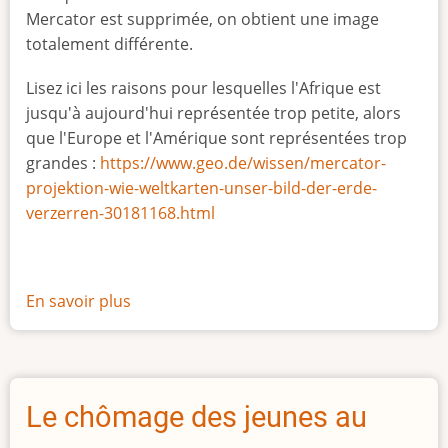
Mercator est supprimée, on obtient une image
totalement différente.
Lisez ici les raisons pour lesquelles l'Afrique est
jusqu'à aujourd'hui représentée trop petite, alors
que l'Europe et l'Amérique sont représentées trop
grandes :
https://www.geo.de/wissen/mercator-
projektion-wie-weltkarten-unser-bild-der-erde-
verzerren-30181168.html
En savoir plus
sur
La
vraie
taille
de
Le chômage des jeunes au
l'Afrique