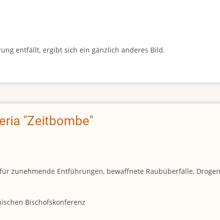
g entfällt, ergibt sich ein gänzlich anderes Bild.
geria "Zeitbombe"
und für zunehmende Entführungen, bewaffnete Raubüberfälle, Droge
anischen Bischofskonferenz