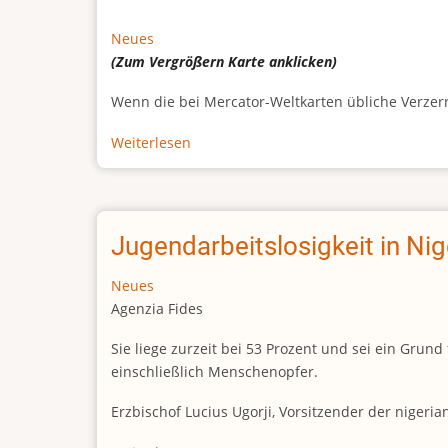
Neues
(Zum Vergrößern
Karte
anklicken)
Wenn die bei Mercator-Weltkarten übliche Verzerrun
Weiterlesen
über
Afrikas
wahre
Größe
Jugendarbeitslosigkeit in Ni
Neues
Agenzia Fides
Sie liege zurzeit bei 53 Prozent und sei ein Gr
einschließlich Menschenopfer.
Erzbischof Lucius Ugorji, Vorsitzender der nigeri