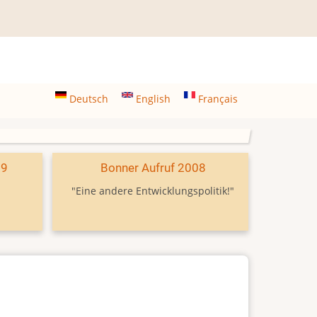
Deutsch
English
Français
09
Bonner Aufruf 2008
"Eine andere Entwicklungspolitik!"