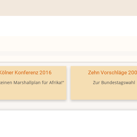
Kölner Konferenz 2016
Zehn Vorschläge 20
keinen Marshallplan für Afrika!"
Zur Bundestagswahl