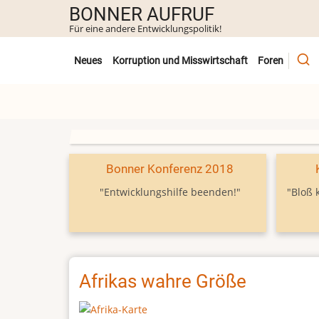
Direkt
BONNER AUFRUF
zum
Für eine andere Entwicklungspolitik!
Inhalt
Untermenü
Neues
Korruption und Misswirtschaft
Foren
Bonner Konferenz 2018
"Entwicklungshilfe beenden!"
"Bloß 
Afrikas wahre Größe