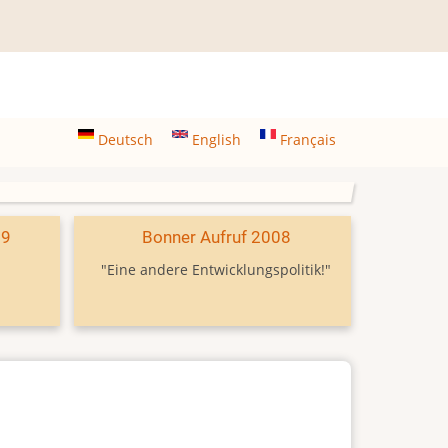
Deutsch
English
Français
09
Bonner Aufruf 2008
"Eine andere Entwicklungspolitik!"