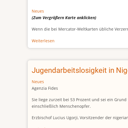
Neues
(Zum Vergrößern
Karte
anklicken)
Wenn die bei Mercator-Weltkarten übliche Verzerrun
Weiterlesen
über
Afrikas
wahre
Größe
Jugendarbeitslosigkeit in Ni
Neues
Agenzia Fides
Sie liege zurzeit bei 53 Prozent und sei ein Gr
einschließlich Menschenopfer.
Erzbischof Lucius Ugorji, Vorsitzender der nigeri