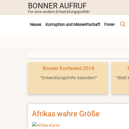
Direkt
BONNER AUFRUF
zum
Für eine andere Entwicklungspolitik!
Inhalt
Untermenü
Neues
Korruption und Misswirtschaft
Foren
Bonner Konferenz 2018
"Entwicklungshilfe beenden!"
"Bloß 
Afrikas wahre Größe