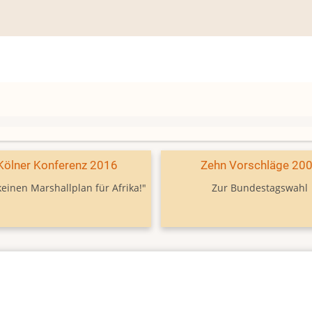
Kölner Konferenz 2016
Zehn Vorschläge 20
keinen Marshallplan für Afrika!"
Zur Bundestagswahl