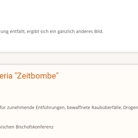
g entfällt, ergibt sich ein gänzlich anderes Bild.
geria "Zeitbombe"
und für zunehmende Entführungen, bewaffnete Raubüberfälle, Droge
anischen Bischofskonferenz