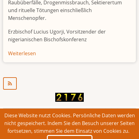
Raubüberfälle, Drogenmissbrauch, Sektierertum
und rituelle Tötungen einschließlich
Menschenopfer.
Erzbischof Lucius Ugorji, Vorsitzender der
nigerianischen Bischofskonferenz
Weiterlesen
über
Jugendarbeitslosigkeit
in
Nigeria
"Zeitbombe"
Diese Website nutzt Cookies. Persönliche Daten werden
© 2026 Bonner Aufruf. Alle Rechte vorbehalten.
nicht gespeichert. Indem Sie den Besuch unserer Seiten
fortsetzen, stimmen Sie dem Einsatz von Cookies zu.
Footer
Impressum
Kontakt
Intern