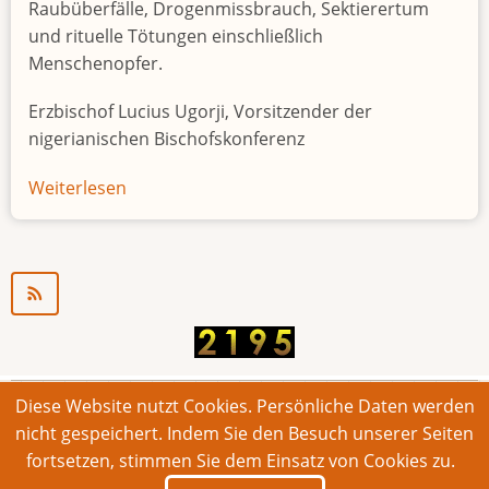
Raubüberfälle, Drogenmissbrauch, Sektierertum
und rituelle Tötungen einschließlich
Menschenopfer.
Erzbischof Lucius Ugorji, Vorsitzender der
nigerianischen Bischofskonferenz
Weiterlesen
über
Jugendarbeitslosigkeit
in
Nigeria
"Zeitbombe"
Diese Website nutzt Cookies. Persönliche Daten werden
© 2026 Bonner Aufruf. Alle Rechte vorbehalten.
nicht gespeichert. Indem Sie den Besuch unserer Seiten
fortsetzen, stimmen Sie dem Einsatz von Cookies zu.
Footer
Impressum
Kontakt
Intern