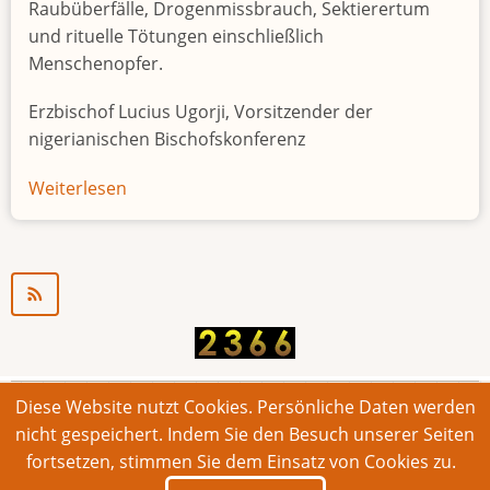
Raubüberfälle, Drogenmissbrauch, Sektierertum
und rituelle Tötungen einschließlich
Menschenopfer.
Erzbischof Lucius Ugorji, Vorsitzender der
nigerianischen Bischofskonferenz
Weiterlesen
über
Jugendarbeitslosigkeit
in
Nigeria
"Zeitbombe"
Diese Website nutzt Cookies. Persönliche Daten werden
© 2026 Bonner Aufruf. Alle Rechte vorbehalten.
nicht gespeichert. Indem Sie den Besuch unserer Seiten
fortsetzen, stimmen Sie dem Einsatz von Cookies zu.
Footer
Impressum
Kontakt
Intern